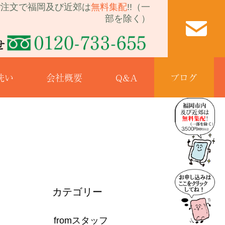
ご注文で
福岡及び近郊は
無料集配
!!（一
部を除く）
洗い
会社概要
Q&A
ブログ
カテゴリー
fromスタッフ