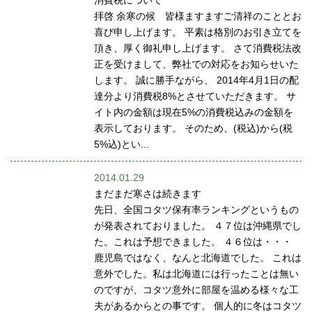
消費税について
拝啓 余寒の候 皆様ますますご清祥のこととお
喜び申し上げます。 平素は格別のお引き立てを
頂き、厚く御礼申し上げます。 さて消費税法改
正を受けまして、弊社での対応をお知らせいた
します。 誠に勝手ながら、 2014年4月1日の配
達分より消費税8%とさせていただきます。 サ
イト内の金額は現在5%の消費税込みの金額を
表示しております。 そのため、(税込)から(税
5%込)とい...
2014.01.29
まだまだ寒さは続きます
先日、全国コタツ保有率ランキングというもの
が発表されておりました。 ４７位は沖縄県でし
た。これは予想できました。 ４６位は・・・
鹿児島ではなく、なんと北海道でした。 これは
意外でした。私は北海道には行ったことは無い
のですが、コタツ意外に部屋を温める様々な工
夫があるからとの事です。 個人的に冬はコタツ